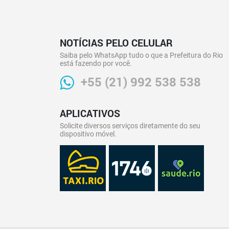
NOTÍCIAS PELO CELULAR
Saiba pelo WhatsApp tudo o que a Prefeitura do Rio
está fazendo por você.
+55 (21) 992 538 538
APLICATIVOS
Solicite diversos serviços diretamente do seu
dispositivo móvel.