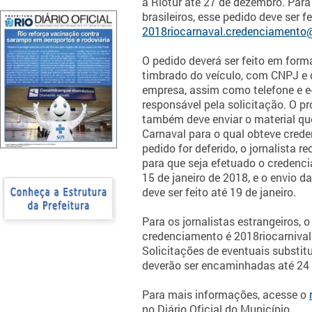
à Riotur até 27 de dezembro. Para 
brasileiros, esse pedido deve ser fe
2018riocarnaval.credenciament
O pedido deverá ser feito em form
timbrado do veículo, com CNPJ e 
empresa, assim como telefone e e
responsável pela solicitação. O pr
também deve enviar o material qu
Carnaval para o qual obteve cred
pedido for deferido, o jornalista r
para que seja efetuado o credenci
15 de janeiro de 2018, e o envio 
deve ser feito até 19 de janeiro.
Para os jornalistas estrangeiros, o
credenciamento é 2018riocarniva
Solicitações de eventuais substit
deverão ser encaminhadas até 24 
Para mais informações, acesse o
no Diário Oficial do Município.