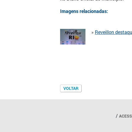
Imagens relacionadas:
»
Reveillon destaq
Outros links
ACESS