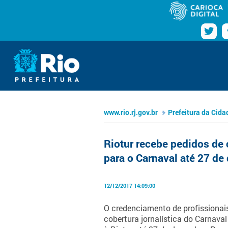
Pular para o conteúdo
Navegação
Prefeitura da Cidade do Rio de Ja
www.rio.rj.gov.br
www.rio.rj.gov.br
Prefeitura da Cida
Riotur recebe pedidos de
para o Carnaval até 27 d
12/12/2017 14:09:00
O credenciamento de profissionai
cobertura jornalística do Carnaval