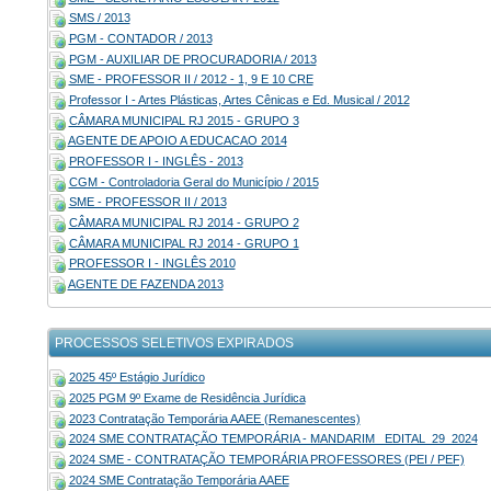
SMS / 2013
PGM - CONTADOR / 2013
PGM - AUXILIAR DE PROCURADORIA / 2013
SME - PROFESSOR II / 2012 - 1, 9 E 10 CRE
Professor I - Artes Plásticas, Artes Cênicas e Ed. Musical / 2012
CÂMARA MUNICIPAL RJ 2015 - GRUPO 3
AGENTE DE APOIO A EDUCACAO 2014
PROFESSOR I - INGLÊS - 2013
CGM - Controladoria Geral do Município / 2015
SME - PROFESSOR II / 2013
CÂMARA MUNICIPAL RJ 2014 - GRUPO 2
CÂMARA MUNICIPAL RJ 2014 - GRUPO 1
PROFESSOR I - INGLÊS 2010
AGENTE DE FAZENDA 2013
PROCESSOS SELETIVOS EXPIRADOS
2025 45º Estágio Jurídico
2025 PGM 9º Exame de Residência Jurídica
2023 Contratação Temporária AAEE (Remanescentes)
2024 SME CONTRATAÇÃO TEMPORÁRIA - MANDARIM _EDITAL_29_2024
2024 SME - CONTRATAÇÃO TEMPORÁRIA PROFESSORES (PEI / PEF)
2024 SME Contratação Temporária AAEE