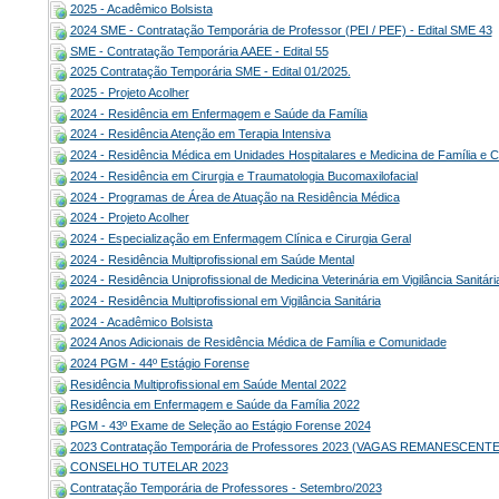
2025 - Acadêmico Bolsista
2024 SME - Contratação Temporária de Professor (PEI / PEF) - Edital SME 43
SME - Contratação Temporária AAEE - Edital 55
2025 Contratação Temporária SME - Edital 01/2025.
2025 - Projeto Acolher
2024 - Residência em Enfermagem e Saúde da Família
2024 - Residência Atenção em Terapia Intensiva
2024 - Residência Médica em Unidades Hospitalares e Medicina de Família e 
2024 - Residência em Cirurgia e Traumatologia Bucomaxilofacial
2024 - Programas de Área de Atuação na Residência Médica
2024 - Projeto Acolher
2024 - Especialização em Enfermagem Clínica e Cirurgia Geral
2024 - Residência Multiprofissional em Saúde Mental
2024 - Residência Uniprofissional de Medicina Veterinária em Vigilância Sanitári
2024 - Residência Multiprofissional em Vigilância Sanitária
2024 - Acadêmico Bolsista
2024 Anos Adicionais de Residência Médica de Família e Comunidade
2024 PGM - 44º Estágio Forense
Residência Multiprofissional em Saúde Mental 2022
Residência em Enfermagem e Saúde da Família 2022
PGM - 43º Exame de Seleção ao Estágio Forense 2024
2023 Contratação Temporária de Professores 2023 (VAGAS REMANESCENTE
CONSELHO TUTELAR 2023
Contratação Temporária de Professores - Setembro/2023