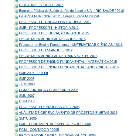
RIOSAÚDE - BLOCO I - 2015
Empresa Pública de Saúde do Rio de Janeiro S.A. - RIO SAÚDE / 2016
GUARDA MUNICIPAL 2012 - Cargo Guarda Municipal
PROFESSOR I - LÍNGUA PORTUGUESA - 2012
SME - PROFESSOR I - HISTÓRIA 2012
PROFESSOR DE EDUCAÇÃO INFANTIL 2015
SECRETARIA MUNICIPAL DE SAÚDE / 2016
Professor de Ensino Fundamental - MATEMÁTICA E CIÊNCIAS / 2013
PROFESSOR I - ESPANHOL / 2012
SECRETARIA MUNICIPAL DE TRANSPORTES 2015
PROFESSOR DE ENSINO FUNDAMENTAL - MATEMÁTICA 2015
PROFESSOR DE ENSINO FUNDAMENTAL - ANOS INICIAIS 2015
SME 2007 - PI e PII
SMF 2005
TCM 2003
PGM / FUNDAÇÃO PLANETÁRIO 2003
SMU 2007
CGM 2003
PROFESSOR I E PROFESSOR II / 2006
ANALISTA DE GERENCIAMENTO DE PROJETOS E METAS 2013
SMTU 2005
SMS - FUNDAMENTAL ESPECIALIZADO / 2008
PGM - CONTADOR / 2005
PROCURADORIA GERAL DE NOVA IGUAÇU 2006