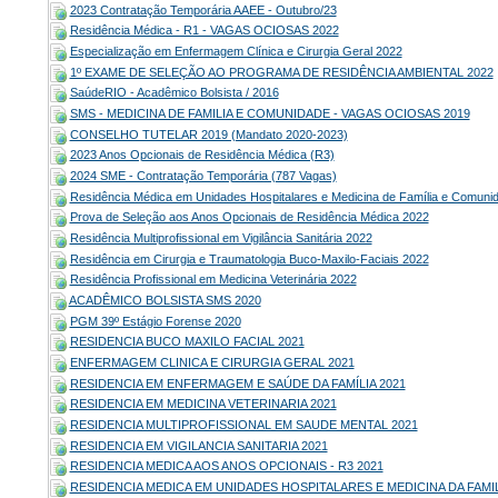
2023 Contratação Temporária AAEE - Outubro/23
Residência Médica - R1 - VAGAS OCIOSAS 2022
Especialização em Enfermagem Clínica e Cirurgia Geral 2022
1º EXAME DE SELEÇÃO AO PROGRAMA DE RESIDÊNCIA AMBIENTAL 2022
SaúdeRIO - Acadêmico Bolsista / 2016
SMS - MEDICINA DE FAMILIA E COMUNIDADE - VAGAS OCIOSAS 2019
CONSELHO TUTELAR 2019 (Mandato 2020-2023)
2023 Anos Opcionais de Residência Médica (R3)
2024 SME - Contratação Temporária (787 Vagas)
Residência Médica em Unidades Hospitalares e Medicina de Família e Comuni
Prova de Seleção aos Anos Opcionais de Residência Médica 2022
Residência Multiprofissional em Vigilância Sanitária 2022
Residência em Cirurgia e Traumatologia Buco-Maxilo-Faciais 2022
Residência Profissional em Medicina Veterinária 2022
ACADÊMICO BOLSISTA SMS 2020
PGM 39º Estágio Forense 2020
RESIDENCIA BUCO MAXILO FACIAL 2021
ENFERMAGEM CLINICA E CIRURGIA GERAL 2021
RESIDENCIA EM ENFERMAGEM E SAÚDE DA FAMÍLIA 2021
RESIDENCIA EM MEDICINA VETERINARIA 2021
RESIDENCIA MULTIPROFISSIONAL EM SAUDE MENTAL 2021
RESIDENCIA EM VIGILANCIA SANITARIA 2021
RESIDENCIA MEDICA AOS ANOS OPCIONAIS - R3 2021
RESIDENCIA MEDICA EM UNIDADES HOSPITALARES E MEDICINA DA FAMIL