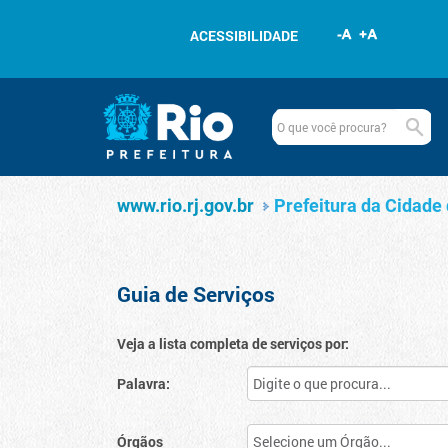
Pular para o conteúdo
ACESSIBILIDADE
Navegação
Serviços
www.rio.rj.gov.br
www.rio.rj.gov.br
Prefeitura da Cidade 
Guia de Serviços
Veja a lista completa de serviços por:
Palavra:
Órgãos