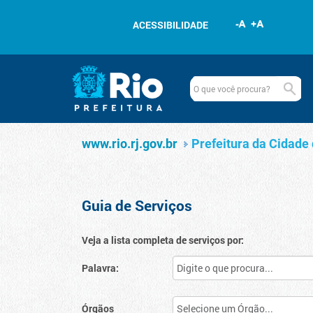
Pular para o conteúdo
ACESSIBILIDADE
Navegação
Serviços
www.rio.rj.gov.br
www.rio.rj.gov.br
Prefeitura da Cidade 
Guia de Serviços
Veja a lista completa de serviços por:
Palavra:
Órgãos