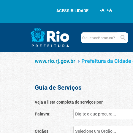
Pular para o conteúdo
ACESSIBILIDADE
Navegação
Serviços
www.rio.rj.gov.br
www.rio.rj.gov.br
Prefeitura da Cidade 
Guia de Serviços
Veja a lista completa de serviços por:
Palavra:
Órgãos