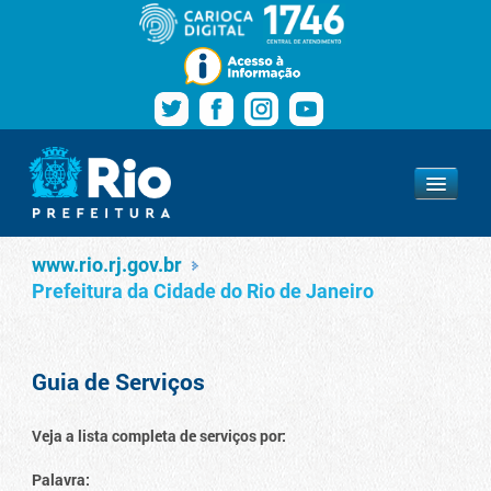
Pular para o conteúdo
Navegação
Serviços
www.rio.rj.gov.br
www.rio.rj.gov.br
Prefeitura da Cidade do Rio de Janeiro
Guia de Serviços
Veja a lista completa de serviços por:
Palavra: