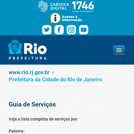
Pular para o conteúdo
Navegação
Serviços
www.rio.rj.gov.br
www.rio.rj.gov.br
Prefeitura da Cidade do Rio de Janeiro
Guia de Serviços
Veja a lista completa de serviços por:
Palavra: