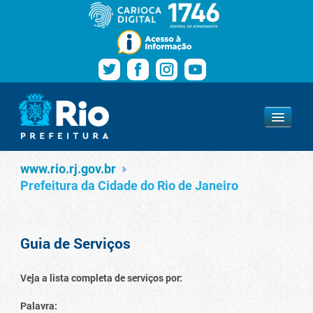
Pular para o conteúdo
Navegação
Serviços
www.rio.rj.gov.br
www.rio.rj.gov.br
Prefeitura da Cidade do Rio de Janeiro
Guia de Serviços
Veja a lista completa de serviços por:
Palavra: