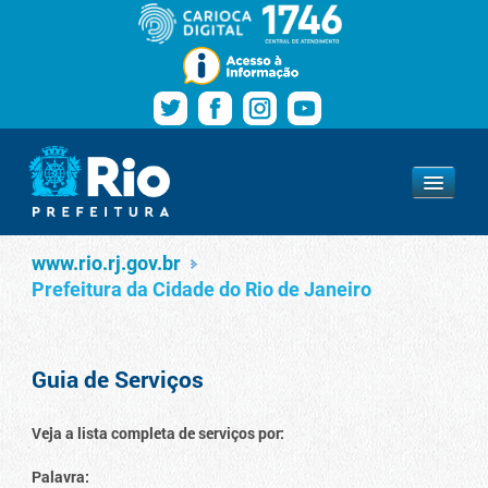
Pular para o conteúdo
Navegação
Serviços
www.rio.rj.gov.br
www.rio.rj.gov.br
Prefeitura da Cidade do Rio de Janeiro
Guia de Serviços
Veja a lista completa de serviços por:
Palavra: