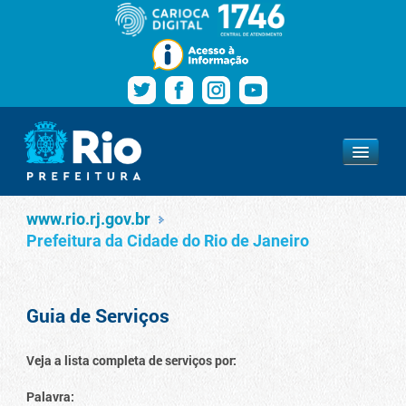
Pular para o conteúdo
Navegação
Serviços
www.rio.rj.gov.br
www.rio.rj.gov.br
Prefeitura da Cidade do Rio de Janeiro
Guia de Serviços
Veja a lista completa de serviços por:
Palavra: