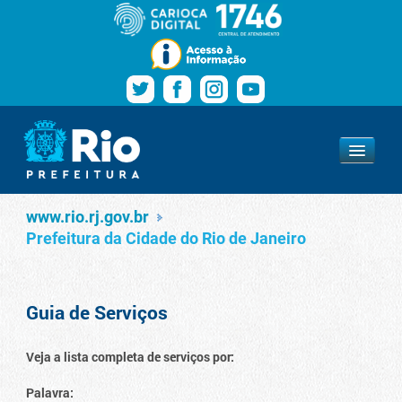
Pular para o conteúdo
Navegação
Serviços
www.rio.rj.gov.br
www.rio.rj.gov.br
Prefeitura da Cidade do Rio de Janeiro
Guia de Serviços
Veja a lista completa de serviços por:
Palavra: