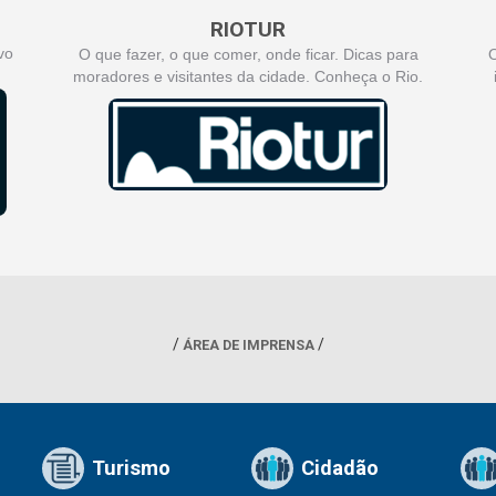
RIOTUR
vo
O que fazer, o que comer, onde ficar. Dicas para
O
moradores e visitantes da cidade. Conheça o Rio.
ÁREA DE IMPRENSA
Turismo
Cidadão