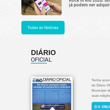
Rock in Rio 2026: bi
já podem ser adquir
Todas as Notícias
DIÁRIO
OFICIAL
Tenha aces
do Diário Of
Município d
suas ediçõe
D.O. ONL