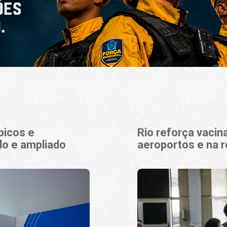
picos e
Rio reforça vaci
do e ampliado
aeroportos e na r