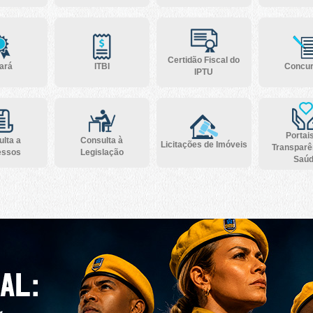
Certidão Fiscal do
ará
ITBI
Concu
IPTU
Portai
lta a
Consulta à
Licitações de Imóveis
Transparê
essos
Legislação
Saú