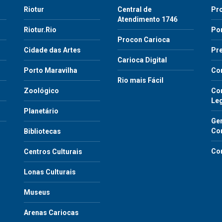
Riotur
Central de
Pr
Atendimento 1746
Riotur.Rio
Por
Procon Carioca
o
Cidade das Artes
Pre
Carioca Digital
Porto Maravilha
Co
Rio mais Fácil
Zoológico
Con
Le
Planetário
Gen
Co
Bibliotecas
Co
Centros Culturais
Lonas Culturais
Museus
Arenas Cariocas