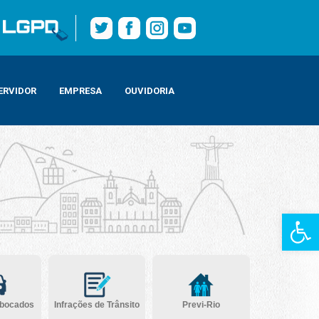
ERVIDOR
EMPRESA
OUVIDORIA
Barra de Fe
ebocados
Infrações de Trânsito
Previ-Rio