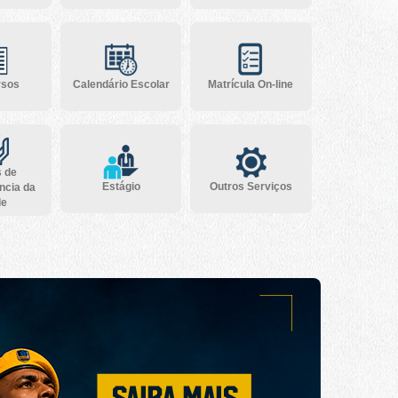
rsos
Calendário Escolar
Matrícula On-line
s de
Estágio
Outros Serviços
ncia da
de