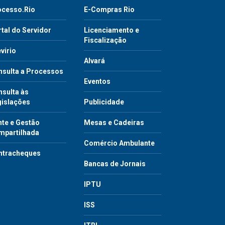
ocesso.Rio
E-Compras Rio
tal do Servidor
Licenciamento e
Fiscalização
virio
Alvará
nsulta a Processos
Eventos
sulta às
gislações
Publicidade
te e Gestão
Mesas e Cadeiras
mpartilhada
Comércio Ambulante
ntracheques
Bancas de Jornais
IPTU
ISS