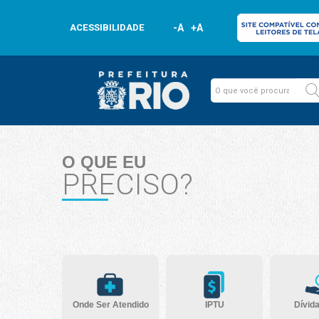
ACESSIBILIDADE
-A
+A
O QUE EU
PRECISO?
Onde Ser Atendido
IPTU
Dívida