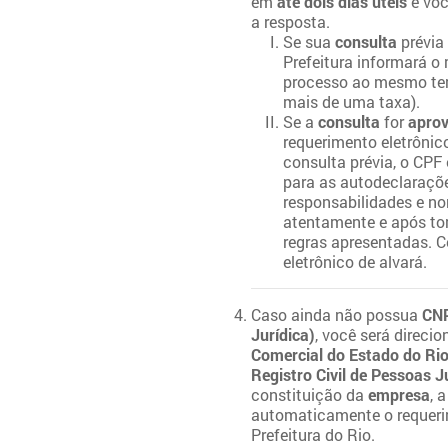
em
até dois dias úteis
e vo
a resposta.
Se sua
consulta
prévia
Prefeitura informará o
processo ao mesmo tem
mais de uma taxa).
Se a
consulta
for
apro
requerimento eletrônic
consulta prévia, o CPF 
para as autodeclaraçõ
responsabilidades e no
atentamente e após tom
regras apresentadas. 
eletrônico de alvará.
Caso ainda não possua
CNP
Jurídica)
, você será direci
Comercial do Estado do Rio
Registro Civil de Pessoas J
constituição da
empresa
, 
automaticamente o requerim
Prefeitura do Rio.