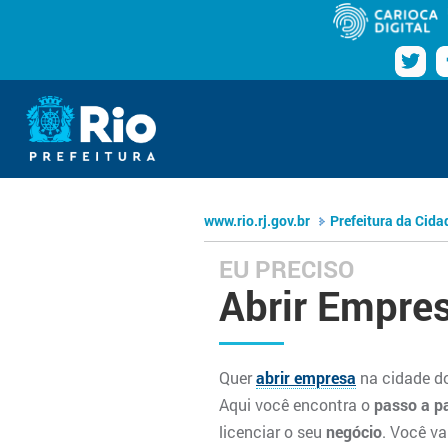
Pular para o conteúdo
Navegação
Prefeitura da Cidade do Rio de Ja
www.rio.rj.gov.br
www.rio.rj.gov.br
Prefeitura da Cida
EU PRECISO
Abrir Empre
Quer
abrir empresa
na cidade do
Aqui você encontra o
passo a p
licenciar o seu
negócio
. Você va