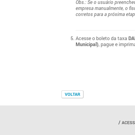
Obs.: Se o usuário preencheu
empresa manualmente, o fisc
corretos para a próxima etap
Acesse o boleto da taxa
DA
Municipal)
, pague e imprim
Outros links
ACESS