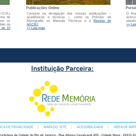
Publicações Online
Porta
l (CVL)
Consiste na divulgação das nossas publicações –
O Arq
tema de
acadêmicas e técnicas –, como os Prêmios de
acer
mos os
Monografia, os Manuais Técnicos e a
Revista do
plataf
bito da
AGCRJ
.
>> Lei
 de 10
>> Leia mais
ICA DE PRIVACIDADE
MAPA DO SITE
ACESSIBILIDADE
ÁREA DE IMP
refeitura da Cidade do Rio de Janeiro - Rua Afonso Cavalcanti,455 - Cidade Nova - 20211-1