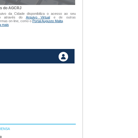
is do AGCRJ
uivo da Cidade disponibiliza o acesso ao seu
vo através do
Arquivo Virtual
e de outras
ormas on-line, como o
Portal Augusto Malta
.
a mais
RENSA
10