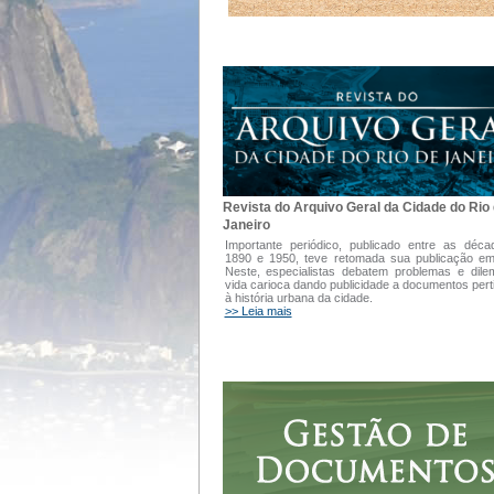
Revista do Arquivo Geral da Cidade do Rio
Janeiro
Importante periódico, publicado entre as déc
1890 e 1950, teve retomada sua publicação e
Neste, especialistas debatem problemas e dil
vida carioca dando publicidade a documentos pert
à história urbana da cidade.
>> Leia mais