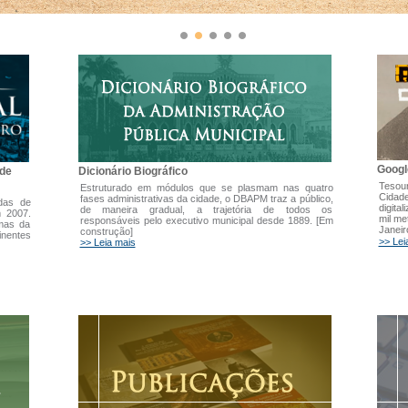
Googl
Dicionário Biográfico
 de
Tesour
Estruturado em módulos que se plasmam nas quatro
Cidade
fases administrativas da cidade, o DBAPM traz a público,
adas de
digita
de maneira gradual, a trajetória de todos os
m 2007.
mil me
responsáveis pelo executivo municipal desde 1889. [Em
emas da
Janeir
construção]
inentes
>> Lei
>> Leia mais