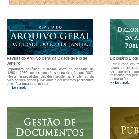
Dicionário Biogr
Revista do Arquivo Geral da Cidade do Rio de
Janeiro
Estruturado em 
fases administrati
Importante periódico, publicado entre as décadas de
de maneira gra
1890 e 1950, teve retomada sua publicação em 2007.
responsáveis pelo
Neste, especialistas debatem problemas e dilemas da
construção]
vida carioca dando publicidade a documentos pertinentes
>> Leia mais
à história urbana da cidade.
>> Leia mais