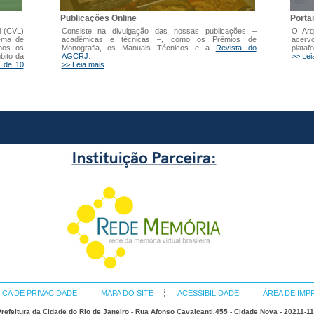
Publicações Online
Porta
l (CVL)
Consiste na divulgação das nossas publicações –
O Arq
tema de
acadêmicas e técnicas –, como os Prêmios de
acer
mos os
Monografia, os Manuais Técnicos e a
Revista do
plataf
bito da
AGCRJ
.
>> Lei
 de 10
>> Leia mais
ICA DE PRIVACIDADE
MAPA DO SITE
ACESSIBILIDADE
ÁREA DE IMP
refeitura da Cidade do Rio de Janeiro - Rua Afonso Cavalcanti,455 - Cidade Nova - 20211-1