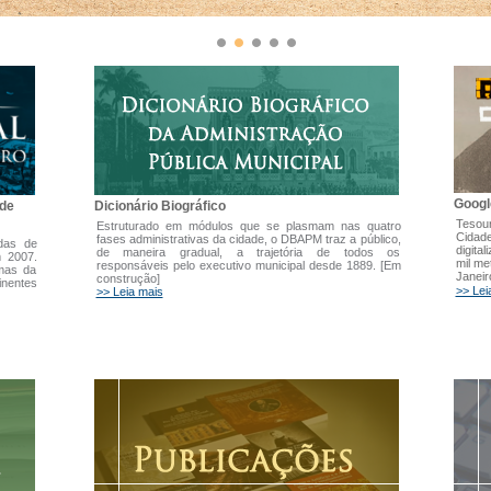
Googl
Dicionário Biográfico
 de
Tesour
Estruturado em módulos que se plasmam nas quatro
Cidade
fases administrativas da cidade, o DBAPM traz a público,
adas de
digita
de maneira gradual, a trajetória de todos os
m 2007.
mil me
responsáveis pelo executivo municipal desde 1889. [Em
emas da
Janeir
construção]
inentes
>> Lei
>> Leia mais