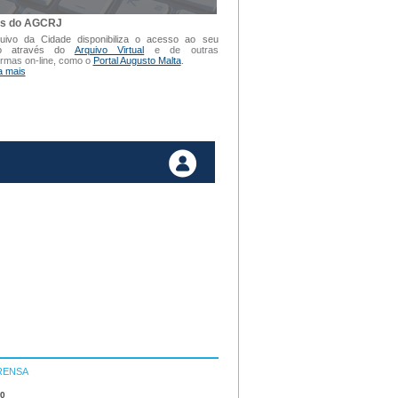
is do AGCRJ
uivo da Cidade disponibiliza o acesso ao seu
vo através do
Arquivo Virtual
e de outras
ormas on-line, como o
Portal Augusto Malta
.
a mais
RENSA
10