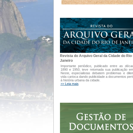
Revista do Arquivo Geral da Cidade do Rio
Janeiro
Importante periódico, publicado entre as déc
1890 e 1950, teve retomada sua publicação e
Neste, especialistas debatem problemas e dil
vida carioca dando publicidade a documentos pert
à história urbana da cidade.
>> Leia mais