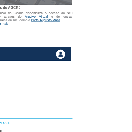
is do AGCRJ
uivo da Cidade disponibiliza o acesso ao seu
vo através do
Arquivo Virtual
e de outras
ormas on-line, como o
Portal Augusto Malta
.
a mais
RENSA
10