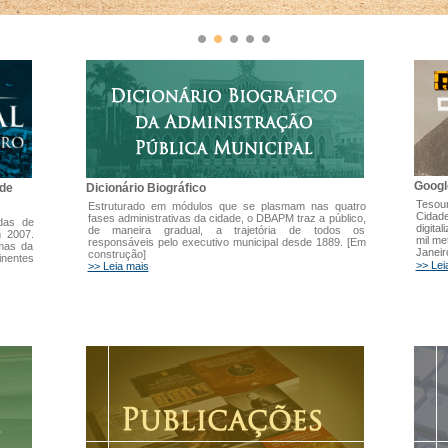
Googl
Dicionário Biográfico
 de
Tesour
Estruturado em módulos que se plasmam nas quatro
Cidade
fases administrativas da cidade, o DBAPM traz a público,
adas de
digita
de maneira gradual, a trajetória de todos os
m 2007.
mil me
responsáveis pelo executivo municipal desde 1889. [Em
emas da
Janeir
construção]
inentes
>> Lei
>> Leia mais