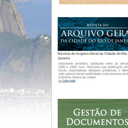
Revista do Arquivo Geral da Cidade do Rio
Janeiro
Importante periódico, publicado entre as déc
1890 e 1950, teve retomada sua publicação e
Neste, especialistas debatem problemas e dil
vida carioca dando publicidade a documentos pert
à história urbana da cidade.
>> Leia mais