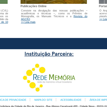
Publicações Online
Porta
l (CVL)
Consiste na divulgação das nossas publicações –
O Arq
tema de
acadêmicas e técnicas –, como os Prêmios de
acer
mos os
Monografia, os Manuais Técnicos e a
Revista do
plataf
bito da
AGCRJ
.
>> Lei
 de 10
>> Leia mais
ICA DE PRIVACIDADE
MAPA DO SITE
ACESSIBILIDADE
ÁREA DE IMP
refeitura da Cidade do Rio de Janeiro - Rua Afonso Cavalcanti,455 - Cidade Nova - 20211-1