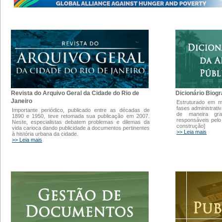
Dicionário Biogr
Revista do Arquivo Geral da Cidade do Rio de
Janeiro
Estruturado em 
fases administrati
Importante periódico, publicado entre as décadas de
de maneira gra
1890 e 1950, teve retomada sua publicação em 2007.
responsáveis pelo
Neste, especialistas debatem problemas e dilemas da
construção]
vida carioca dando publicidade a documentos pertinentes
>> Leia mais
à história urbana da cidade.
>> Leia mais