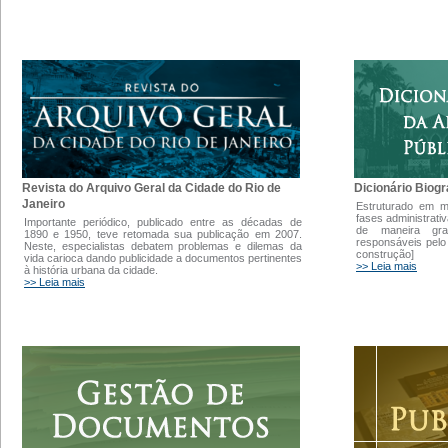
Dicionário Biogr
Revista do Arquivo Geral da Cidade do Rio de
Janeiro
Estruturado em 
fases administrati
Importante periódico, publicado entre as décadas de
de maneira gra
1890 e 1950, teve retomada sua publicação em 2007.
responsáveis pelo
Neste, especialistas debatem problemas e dilemas da
construção]
vida carioca dando publicidade a documentos pertinentes
>> Leia mais
à história urbana da cidade.
>> Leia mais