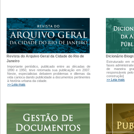
Dicionário Biogr
Revista do Arquivo Geral da Cidade do Rio de
Janeiro
Estruturado em 
fases administrati
Importante periódico, publicado entre as décadas de
de maneira gra
1890 e 1950, teve retomada sua publicação em 2007.
responsáveis pelo
Neste, especialistas debatem problemas e dilemas da
construção]
vida carioca dando publicidade a documentos pertinentes
>> Leia mais
à história urbana da cidade.
>> Leia mais