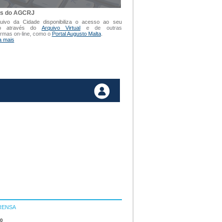
is do AGCRJ
uivo da Cidade disponibiliza o acesso ao seu
vo através do
Arquivo Virtual
e de outras
ormas on-line, como o
Portal Augusto Malta
.
a mais
RENSA
10