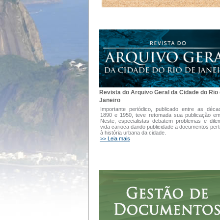
Revista do Arquivo Geral da Cidade do Rio
Janeiro
Importante periódico, publicado entre as déc
1890 e 1950, teve retomada sua publicação e
Neste, especialistas debatem problemas e dil
vida carioca dando publicidade a documentos pert
à história urbana da cidade.
>> Leia mais