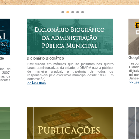
Googl
Dicionário Biográfico
 de
Tesour
Estruturado em módulos que se plasmam nas quatro
Cidade
fases administrativas da cidade, o DBAPM traz a público,
adas de
digita
de maneira gradual, a trajetória de todos os
m 2007.
mil me
responsáveis pelo executivo municipal desde 1889. [Em
emas da
Janeir
construção]
inentes
>> Lei
>> Leia mais