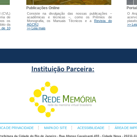
Publicações Online
Porta
l (CVL)
Consiste na divulgação das nossas publicações –
O Arq
tema de
acadêmicas e técnicas –, como os Prêmios de
acer
mos os
Monografia, os Manuais Técnicos e a
Revista do
plataf
bito da
AGCRJ
.
>> Lei
 de 10
>> Leia mais
ICA DE PRIVACIDADE
MAPA DO SITE
ACESSIBILIDADE
ÁREA DE IMP
refeitura da Cidade do Rio de Janeiro - Rua Afonso Cavalcanti,455 - Cidade Nova - 20211-1