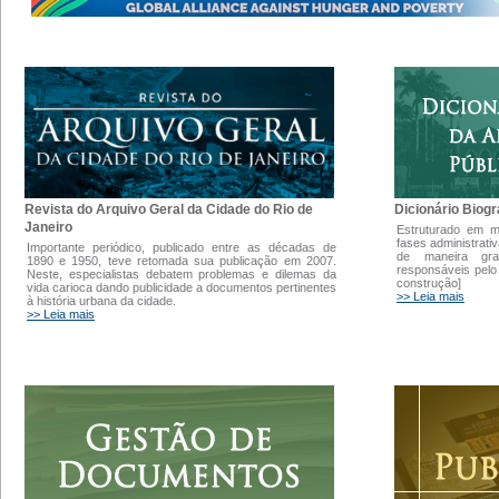
Dicionário Biogr
Revista do Arquivo Geral da Cidade do Rio de
Janeiro
Estruturado em 
fases administrati
Importante periódico, publicado entre as décadas de
de maneira gra
1890 e 1950, teve retomada sua publicação em 2007.
responsáveis pelo
Neste, especialistas debatem problemas e dilemas da
construção]
vida carioca dando publicidade a documentos pertinentes
>> Leia mais
à história urbana da cidade.
>> Leia mais