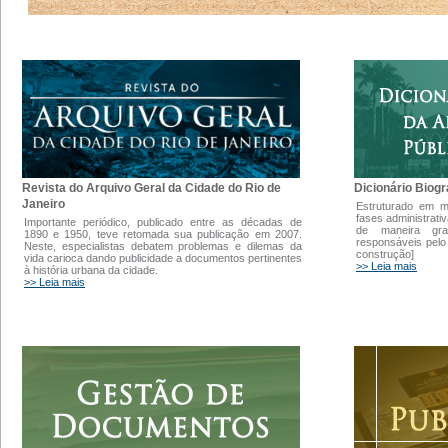
Dicionário Biogr
Revista do Arquivo Geral da Cidade do Rio de
Janeiro
Estruturado em 
fases administrati
Importante periódico, publicado entre as décadas de
de maneira gra
1890 e 1950, teve retomada sua publicação em 2007.
responsáveis pelo
Neste, especialistas debatem problemas e dilemas da
construção]
vida carioca dando publicidade a documentos pertinentes
>> Leia mais
à história urbana da cidade.
>> Leia mais