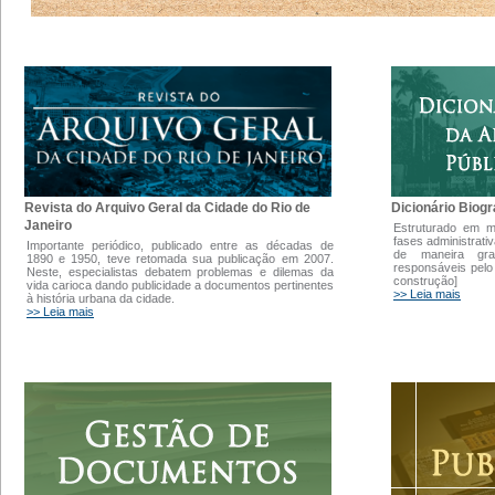
Dicionário Biogr
Revista do Arquivo Geral da Cidade do Rio de
Janeiro
Estruturado em 
fases administrati
Importante periódico, publicado entre as décadas de
de maneira gra
1890 e 1950, teve retomada sua publicação em 2007.
responsáveis pelo
Neste, especialistas debatem problemas e dilemas da
construção]
vida carioca dando publicidade a documentos pertinentes
>> Leia mais
à história urbana da cidade.
>> Leia mais