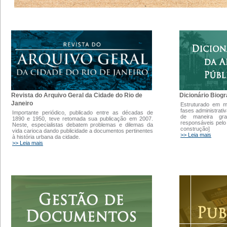
Dicionário Biogr
Revista do Arquivo Geral da Cidade do Rio de
Janeiro
Estruturado em 
fases administrati
Importante periódico, publicado entre as décadas de
de maneira gra
1890 e 1950, teve retomada sua publicação em 2007.
responsáveis pelo
Neste, especialistas debatem problemas e dilemas da
construção]
vida carioca dando publicidade a documentos pertinentes
>> Leia mais
à história urbana da cidade.
>> Leia mais