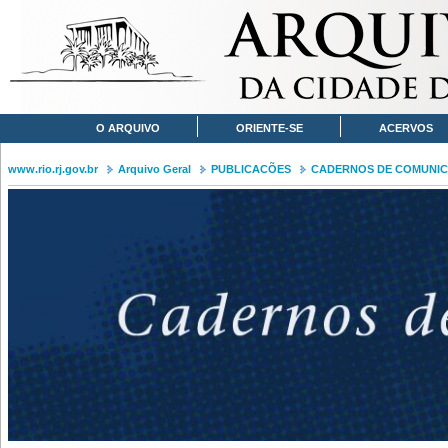
O ARQUIVO
ORIENTE-SE
ACERVOS
www.rio.rj.gov.br
Arquivo Geral
PUBLICACÕES
CADERNOS DE COMUNI