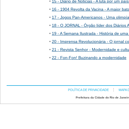
•
15 - Diário de Noticias - A luta por um pa
•
16 - 1904 Revolta da Vacina - A maior bat
•
17 - Jogos Pan-Americanos - Uma olimpía
•
18 - O JORNAL - Órgão líder dos Diários 
•
19 - A Semana Ilustrada - História de uma 
•
20 - Imprensa Revolucionária - O jornal c
•
21 - Revista Senhor - Modernidade e cultu
•
22 - Fon-Fon! Buzinando a modernidade
POLÍTICA DE PRIVACIDADE
MAPA 
Prefeitura da Cidade do Rio de Janeir