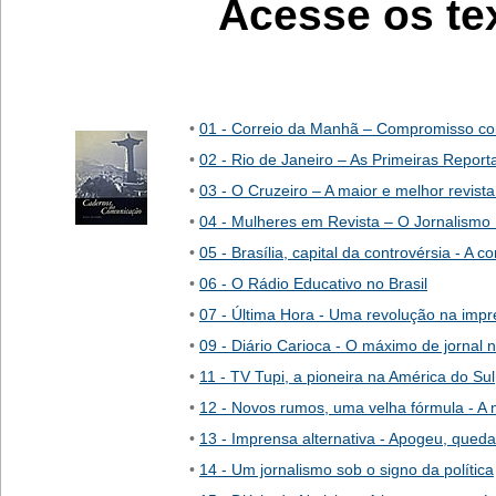
Acesse os tex
•
01 - Correio da Manhã – Compromisso c
•
02 - Rio de Janeiro – As Primeiras Report
•
03 - O Cruzeiro – A maior e melhor revist
•
04 - Mulheres em Revista – O Jornalismo 
•
05 - Brasília, capital da controvérsia - A
•
06 - O Rádio Educativo no Brasil
•
07 - Última Hora - Uma revolução na impre
•
09 - Diário Carioca - O máximo de jornal
•
11 - TV Tupi, a pioneira na América do Sul
•
12 - Novos rumos, uma velha fórmula - A m
•
13 - Imprensa alternativa - Apogeu, qued
•
14 - Um jornalismo sob o signo da política