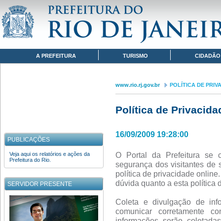
Pular para o conteúdo
www.rio.rj.gov.br
POLÍTICA DE PRIVACIDADE
Navegação
A PREFEITURA
TURISMO
CIDADÃO
www.rio.rj.gov.br
POLÍTICA DE PRIV
Política de Privacida
16/09/2009 19:28:00
PUBLICAÇÕES
O Portal da Prefeitura se 
Veja aqui os relatórios e ações da
Prefeitura do Rio.
segurança dos visitantes de 
política de privacidade onlin
dúvida quanto a esta política 
SERVIDOR PRESENTE
Coleta e divulgação de inf
comunicar corretamente co
informações serão coletad