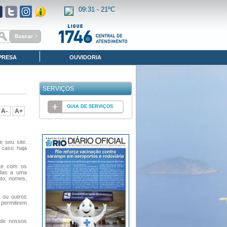
09:31 -
21ºC
PRESA
OUVIDORIA
SERVIÇOS
GUIA DE SERVIÇOS
e seu site.
 caso haja
nte com os
adas a uma
nto, nomes,
 ou outros
permitirem
 de nossos