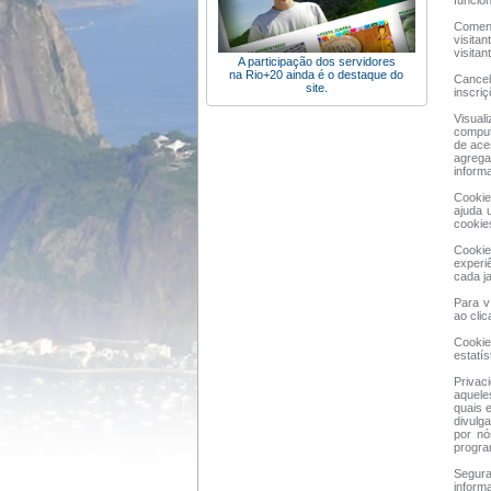
funcio
Coment
visita
visitan
A participação dos servidores
na Rio+20 ainda é o destaque do
Cancel
site.
inscriç
Visual
comput
de ace
agrega
inform
Cookie
ajuda 
cookie
Cookie
experi
cada j
Para v
ao clic
Cookie
estatís
Privac
aquele
quais 
divulg
por nó
progra
Segura
inform