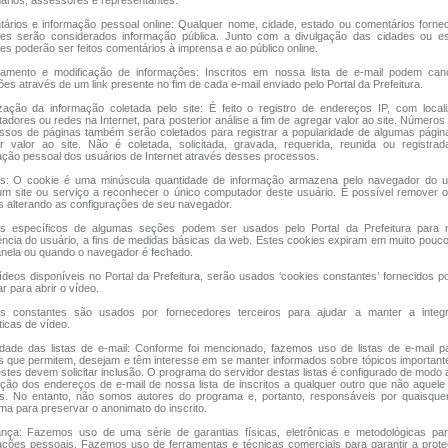
nários, assessores e representantes.
ários e informação pessoal online: Qualquer nome, cidade, estado ou comentários forne
ntes serão considerados informação pública. Junto com a divulgação das cidades ou e
tes poderão ser feitos comentários à imprensa e ao público online.
amento e modificação de informações: Inscritos em nossa lista de e-mail podem can
ões através de um link presente no fim de cada e-mail enviado pelo Portal da Prefeitura.
ização da informação coletada pelo site: É feito o registro de endereços IP, com loca
adores ou redes na Internet, para posterior análise a fim de agregar valor ao site. Número
ssos de páginas também serão coletados para registrar a popularidade de algumas págin
r valor ao site. Não é coletada, solicitada, gravada, requerida, reunida ou registrad
ação pessoal dos usuários de Internet através desses processos.
s: O cookie é uma minúscula quantidade de informação armazena pelo navegador do u
um site ou serviço a reconhecer o único computador deste usuário. É possível remover 
s alterando as configurações de seu navegador.
s específicos de algumas seções podem ser usados pelo Portal da Prefeitura para 
ência do usuário, a fins de medidas básicas da web. Estes cookies expiram em muito pou
anela ou quando o navegador é fechado.
ídeos disponíveis no Portal da Prefeitura, serão usados ‘cookies constantes’ fornecidos po
ar para abrir o vídeo.
s constantes são usados por fornecedores terceiros para ajudar a manter a integ
ticas de vídeo.
idade das listas de e-mail: Conforme foi mencionado, fazemos uso de listas de e-mail 
s que permitem, desejam e têm interesse em se manter informados sobre tópicos important
estes devem solicitar inclusão. O programa do servidor destas listas é configurado de modo 
ação dos endereços de e-mail de nossa lista de inscritos a qualquer outro que não aquele
s. No entanto, não somos autores do programa e, portanto, responsáveis por quaisquer
ma para preservar o anonimato do inscrito.
nça: Fazemos uso de uma série de garantias físicas, eletrônicas e metodológicas par
ações pessoais. Fazemos uso de ferramentas e técnicas comerciais para garantir a prot