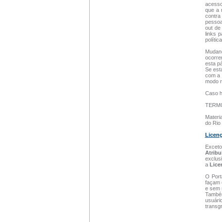
acesso
que a 
contra
pessoa
out de
links 
polític
Mudanç
ocorre
esta p
Se esta
com a 
modo r
Caso h
TERM
Materia
do Rio 
Licen
Exceto
Atrib
exclus
a
Lice
O Port
façam 
e sem 
Também
usuári
transg