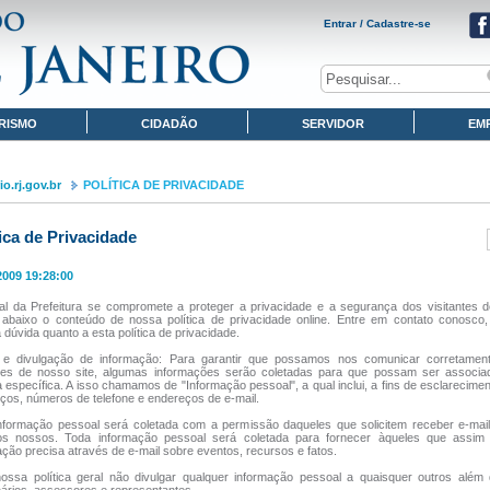
Entrar / Cadastre-se
RISMO
CIDADÃO
SERVIDOR
EM
o.rj.gov.br
POLÍTICA DE PRIVACIDADE
tica de Privacidade
2009 19:28:00
al da Prefeitura se compromete a proteger a privacidade e a segurança dos visitantes d
abaixo o conteúdo de nossa política de privacidade online. Entre em contato conosco,
dúvida quanto a esta política de privacidade.
 e divulgação de informação: Para garantir que possamos nos comunicar corretame
ntes de nosso site, algumas informações serão coletadas para que possam ser associ
 específica. A isso chamamos de "Informação pessoal", a qual inclui, a fins de esclarecime
ços, números de telefone e endereços de e-mail.
nformação pessoal será coletada com a permissão daqueles que solicitem receber e-mail
os nossos. Toda informação pessoal será coletada para fornecer àqueles que assim 
ação precisa através de e-mail sobre eventos, recursos e fatos.
ossa política geral não divulgar qualquer informação pessoal a quaisquer outros além