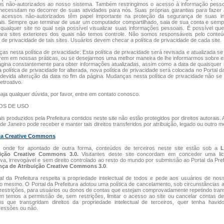
s não-autorizados ao nosso sistema. Também restringimos o acesso à informação pesso
necessitam no decorrer de suas atividades para nós. Suas próprias garantias para fazer
 acessos não-autorizados têm papel importante na proteção da segurança de suas i
is. Sempre que terminar de usar um computador compartilhado, saia de sua conta e semp
 qualquer site no qual seja possível visualizar suas informações pessoais. É possível q
para sites exteriores dos quais não temos controle. Não somos responsáveis pelo conte
a de privacidade de tais sites. Usuários devem checar a política de privacidade de cada site.
as nesta política de privacidade: Esta política de privacidade será revisada e atualizada 
rem em nossas práticas, ou se desejarmos uma melhor maneira de lhe informarmos sobre es
ágina constantemente para obter informações atualizadas, assim como a data de quaisque
 política de privacidade for alterada, nova política de privacidade será colocada no Portal da
devida alteração da data no fim da página. Mudanças nesta política de privacidade não se
etroativo.
aja qualquer dúvida, por favor, entre em contato conosco.
OS DE USO
is produzidos pela Prefeitura contidos neste site não estão protegidos por direitos autorais. 
de Janeiro pode receber e manter tais direitos transferidos por atribuição, legado ou outro m
ça Creative Commons
 onde for apontado de outra forma, conteúdos de terceiros neste site estão sob a
L
uição Creative Commons 3.0.
Visitantes deste site concordam em conceder uma li
iva, irrevogável e sem direito controlado ao resto do mundo por submissão ao Portal da Pref
nça de Atribuição Creative Commons 3.0
.
al da Prefeitura respeita a propriedade intelectual de todos e pede aos usuários de nos
o mesmo. O Portal da Prefeitura adotou uma política de cancelamento, sob circunstâncias 
restrições, para usuários ou donos de contas que estejam comprovadamente repetindo tra
 temos a permissão de, sem restrições, limitar o acesso ao site ou cancelar contas de
os que transgridam direitos da propriedade intelectual de terceiros, quer tenha havid
ressões ou não.