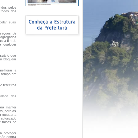
cidos pelos
stados dos
celar suas
lizações de
s agregados
as a fim de
a qualquer
suário que
ou bloquear
melhorar a
co tempo em
r terceiros
ridade das
para manter
es, para as
a recusar a
 autorizado
 falhas no
a proteger
eção contra