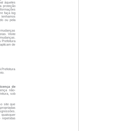
al àqueles
 a proteção
nformações
re faça log
ue tenhamos
údo ou pela
se mudanças
tas. Visite
r mudanças.
 Prefeitura
 aplicam de
A Prefeitura
eio.
icença de
cença não-
eitura, sob
so site que
apropriadas
nsgressões.
 quaisquer
o repetidas