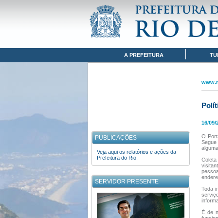
Pular para o conteúdo
www.rio.rj.gov.br
POLÍTICA DE PRIVACIDADE
Navegação
A PREFEITURA
TU
www.ri
Polí
16/09/
O Port
PUBLICAÇÕES
Segue 
alguma 
Veja aqui os relatórios e ações da
Prefeitura do Rio.
Coleta
visita
pessoa
endere
SERVIDOR PRESENTE
Toda i
serviç
inform
É de n