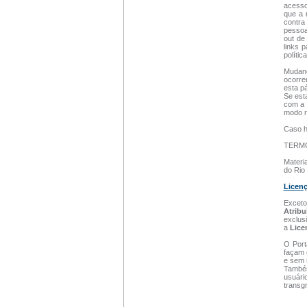
acesso
que a 
contra
pessoa
out de
links 
polític
Mudanç
ocorre
esta p
Se esta
com a 
modo r
Caso h
TERM
Materia
do Rio 
Licen
Exceto
Atrib
exclus
a
Lice
O Port
façam 
e sem 
Também
usuári
transg