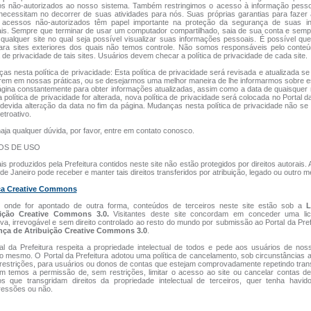
s não-autorizados ao nosso sistema. Também restringimos o acesso à informação pesso
necessitam no decorrer de suas atividades para nós. Suas próprias garantias para fazer
 acessos não-autorizados têm papel importante na proteção da segurança de suas i
is. Sempre que terminar de usar um computador compartilhado, saia de sua conta e semp
 qualquer site no qual seja possível visualizar suas informações pessoais. É possível q
para sites exteriores dos quais não temos controle. Não somos responsáveis pelo conte
a de privacidade de tais sites. Usuários devem checar a política de privacidade de cada site.
as nesta política de privacidade: Esta política de privacidade será revisada e atualizada 
rem em nossas práticas, ou se desejarmos uma melhor maneira de lhe informarmos sobre es
ágina constantemente para obter informações atualizadas, assim como a data de quaisque
 política de privacidade for alterada, nova política de privacidade será colocada no Portal da
devida alteração da data no fim da página. Mudanças nesta política de privacidade não se
etroativo.
aja qualquer dúvida, por favor, entre em contato conosco.
OS DE USO
is produzidos pela Prefeitura contidos neste site não estão protegidos por direitos autorais. 
de Janeiro pode receber e manter tais direitos transferidos por atribuição, legado ou outro m
ça Creative Commons
 onde for apontado de outra forma, conteúdos de terceiros neste site estão sob a
L
uição Creative Commons 3.0.
Visitantes deste site concordam em conceder uma li
iva, irrevogável e sem direito controlado ao resto do mundo por submissão ao Portal da Pref
nça de Atribuição Creative Commons 3.0
.
al da Prefeitura respeita a propriedade intelectual de todos e pede aos usuários de nos
o mesmo. O Portal da Prefeitura adotou uma política de cancelamento, sob circunstâncias 
restrições, para usuários ou donos de contas que estejam comprovadamente repetindo tra
 temos a permissão de, sem restrições, limitar o acesso ao site ou cancelar contas de
os que transgridam direitos da propriedade intelectual de terceiros, quer tenha havid
ressões ou não.