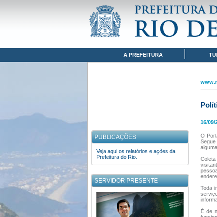
Pular para o conteúdo
www.rio.rj.gov.br
POLÍTICA DE PRIVACIDADE
Navegação
A PREFEITURA
TU
www.ri
Polí
16/09/
O Port
PUBLICAÇÕES
Segue 
alguma 
Veja aqui os relatórios e ações da
Prefeitura do Rio.
Coleta
visita
pessoa
endere
SERVIDOR PRESENTE
Toda i
serviç
inform
É de n