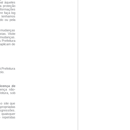
al àqueles
 a proteção
nformações
re faça log
ue tenhamos
údo ou pela
se mudanças
tas. Visite
r mudanças.
 Prefeitura
 aplicam de
A Prefeitura
eio.
icença de
cença não-
eitura, sob
so site que
apropriadas
nsgressões.
 quaisquer
o repetidas