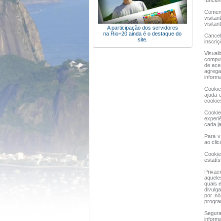
funcio
Coment
visita
visitan
A participação dos servidores
na Rio+20 ainda é o destaque do
Cancel
site.
inscriç
Visual
comput
de ace
agrega
inform
Cookie
ajuda 
cookie
Cookie
experi
cada j
Para v
ao clic
Cookie
estatís
Privac
aquele
quais 
divulg
por nó
progra
Segura
inform