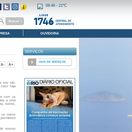
09:46 -
21ºC
PRESA
OUVIDORIA
SERVIÇOS
GUIA DE SERVIÇOS
e seu site.
 caso haja
nte com os
adas a uma
nto, nomes,
 ou outros
permitirem
 de nossos