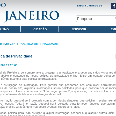
Entrar / Cadastre-se
RISMO
CIDADÃO
SERVIDOR
EM
o.rj.gov.br
POLÍTICA DE PRIVACIDADE
tica de Privacidade
2009 19:28:00
al da Prefeitura se compromete a proteger a privacidade e a segurança dos visitantes d
abaixo o conteúdo de nossa política de privacidade online. Entre em contato conosco,
dúvida quanto a esta política de privacidade.
 e divulgação de informação: Para garantir que possamos nos comunicar corretame
ntes de nosso site, algumas informações serão coletadas para que possam ser associ
 específica. A isso chamamos de "Informação pessoal", a qual inclui, a fins de esclarecime
ços, números de telefone e endereços de e-mail.
nformação pessoal será coletada com a permissão daqueles que solicitem receber e-mail
os nossos. Toda informação pessoal será coletada para fornecer àqueles que assim 
ação precisa através de e-mail sobre eventos, recursos e fatos.
ossa política geral não divulgar qualquer informação pessoal a quaisquer outros além