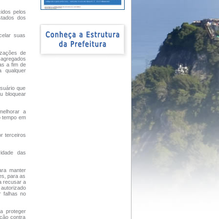
cidos pelos
stados dos
celar suas
lizações de
s agregados
as a fim de
a qualquer
suário que
ou bloquear
melhorar a
co tempo em
r terceiros
ridade das
para manter
es, para as
a recusar a
 autorizado
 falhas no
a proteger
eção contra