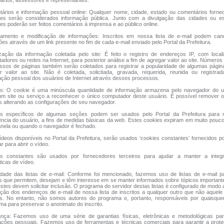
nários, assessores e representantes.
ários e informação pessoal online: Qualquer nome, cidade, estado ou comentários forne
ntes serão considerados informação pública. Junto com a divulgação das cidades ou e
tes poderão ser feitos comentários à imprensa e ao público online.
amento e modificação de informações: Inscritos em nossa lista de e-mail podem can
ões através de um link presente no fim de cada e-mail enviado pelo Portal da Prefeitura.
ização da informação coletada pelo site: É feito o registro de endereços IP, com loca
adores ou redes na Internet, para posterior análise a fim de agregar valor ao site. Número
ssos de páginas também serão coletados para registrar a popularidade de algumas págin
r valor ao site. Não é coletada, solicitada, gravada, requerida, reunida ou registrad
ação pessoal dos usuários de Internet através desses processos.
s: O cookie é uma minúscula quantidade de informação armazena pelo navegador do u
um site ou serviço a reconhecer o único computador deste usuário. É possível remover 
s alterando as configurações de seu navegador.
s específicos de algumas seções podem ser usados pelo Portal da Prefeitura para 
ência do usuário, a fins de medidas básicas da web. Estes cookies expiram em muito pou
anela ou quando o navegador é fechado.
ídeos disponíveis no Portal da Prefeitura, serão usados ‘cookies constantes’ fornecidos po
ar para abrir o vídeo.
s constantes são usados por fornecedores terceiros para ajudar a manter a integ
ticas de vídeo.
idade das listas de e-mail: Conforme foi mencionado, fazemos uso de listas de e-mail 
s que permitem, desejam e têm interesse em se manter informados sobre tópicos important
estes devem solicitar inclusão. O programa do servidor destas listas é configurado de modo 
ação dos endereços de e-mail de nossa lista de inscritos a qualquer outro que não aquele
s. No entanto, não somos autores do programa e, portanto, responsáveis por quaisquer
ma para preservar o anonimato do inscrito.
nça: Fazemos uso de uma série de garantias físicas, eletrônicas e metodológicas par
ações pessoais. Fazemos uso de ferramentas e técnicas comerciais para garantir a prot