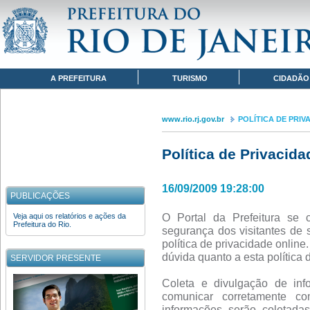
Pular para o conteúdo
www.rio.rj.gov.br
POLÍTICA DE PRIVACIDADE
Navegação
A PREFEITURA
TURISMO
CIDADÃO
www.rio.rj.gov.br
POLÍTICA DE PRIV
Política de Privacida
16/09/2009 19:28:00
PUBLICAÇÕES
O Portal da Prefeitura se 
Veja aqui os relatórios e ações da
Prefeitura do Rio.
segurança dos visitantes de 
política de privacidade onlin
dúvida quanto a esta política 
SERVIDOR PRESENTE
Coleta e divulgação de inf
comunicar corretamente co
informações serão coletad