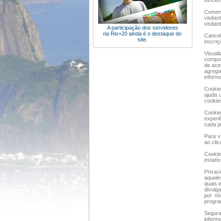
funcio
Coment
visita
visitan
A participação dos servidores
na Rio+20 ainda é o destaque do
Cancel
site.
inscriç
Visual
comput
de ace
agrega
inform
Cookie
ajuda 
cookie
Cookie
experi
cada j
Para v
ao clic
Cookie
estatís
Privac
aquele
quais 
divulg
por nó
progra
Segura
inform