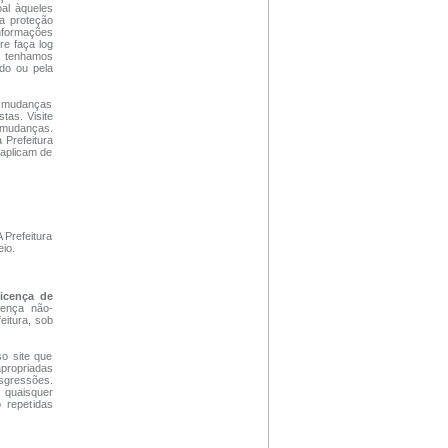
al àqueles
 a proteção
nformações
re faça log
ue tenhamos
údo ou pela
se mudanças
tas. Visite
r mudanças.
 Prefeitura
 aplicam de
A Prefeitura
eio.
icença de
cença não-
eitura, sob
so site que
apropriadas
nsgressões.
 quaisquer
o repetidas