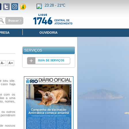
23:28 -
21ºC
PRESA
OUVIDORIA
SERVIÇOS
GUIA DE SERVIÇOS
e seu site.
 caso haja
nte com os
adas a uma
nto, nomes,
 ou outros
permitirem
 de nossos