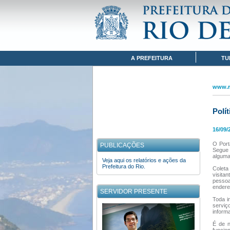
Pular para o conteúdo
www.rio.rj.gov.br
POLÍTICA DE PRIVACIDADE
Navegação
A PREFEITURA
TU
www.ri
Polí
16/09/
O Port
PUBLICAÇÕES
Segue 
alguma 
Veja aqui os relatórios e ações da
Prefeitura do Rio.
Coleta
visita
pessoa
endere
SERVIDOR PRESENTE
Toda i
serviç
inform
É de n