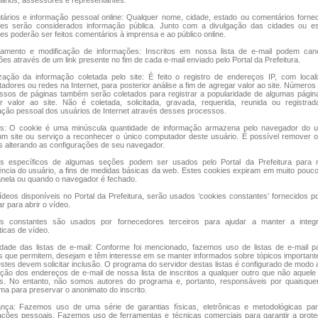
nários, assessores e representantes.
ários e informação pessoal online: Qualquer nome, cidade, estado ou comentários forne
ntes serão considerados informação pública. Junto com a divulgação das cidades ou e
tes poderão ser feitos comentários à imprensa e ao público online.
amento e modificação de informações: Inscritos em nossa lista de e-mail podem can
ões através de um link presente no fim de cada e-mail enviado pelo Portal da Prefeitura.
ização da informação coletada pelo site: É feito o registro de endereços IP, com loca
adores ou redes na Internet, para posterior análise a fim de agregar valor ao site. Número
ssos de páginas também serão coletados para registrar a popularidade de algumas págin
r valor ao site. Não é coletada, solicitada, gravada, requerida, reunida ou registrad
ação pessoal dos usuários de Internet através desses processos.
s: O cookie é uma minúscula quantidade de informação armazena pelo navegador do u
um site ou serviço a reconhecer o único computador deste usuário. É possível remover 
s alterando as configurações de seu navegador.
s específicos de algumas seções podem ser usados pelo Portal da Prefeitura para 
ência do usuário, a fins de medidas básicas da web. Estes cookies expiram em muito pou
anela ou quando o navegador é fechado.
ídeos disponíveis no Portal da Prefeitura, serão usados ‘cookies constantes’ fornecidos po
ar para abrir o vídeo.
s constantes são usados por fornecedores terceiros para ajudar a manter a integ
ticas de vídeo.
idade das listas de e-mail: Conforme foi mencionado, fazemos uso de listas de e-mail 
s que permitem, desejam e têm interesse em se manter informados sobre tópicos important
estes devem solicitar inclusão. O programa do servidor destas listas é configurado de modo 
ação dos endereços de e-mail de nossa lista de inscritos a qualquer outro que não aquele
s. No entanto, não somos autores do programa e, portanto, responsáveis por quaisquer
ma para preservar o anonimato do inscrito.
nça: Fazemos uso de uma série de garantias físicas, eletrônicas e metodológicas par
ações pessoais. Fazemos uso de ferramentas e técnicas comerciais para garantir a prot