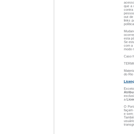
acesso
que a 
contra
pessoa
out de
links 
polític
Mudanç
ocorre
esta p
Se esta
com a 
modo r
Caso h
TERM
Materia
do Rio 
Licen
Exceto
Atrib
exclus
a
Lice
O Port
façam 
e sem 
Também
usuári
transg