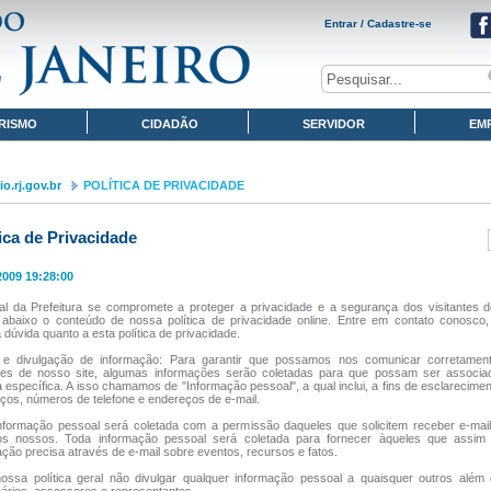
Entrar / Cadastre-se
RISMO
CIDADÃO
SERVIDOR
EM
o.rj.gov.br
POLÍTICA DE PRIVACIDADE
tica de Privacidade
2009 19:28:00
al da Prefeitura se compromete a proteger a privacidade e a segurança dos visitantes d
abaixo o conteúdo de nossa política de privacidade online. Entre em contato conosco,
dúvida quanto a esta política de privacidade.
 e divulgação de informação: Para garantir que possamos nos comunicar corretame
ntes de nosso site, algumas informações serão coletadas para que possam ser associ
 específica. A isso chamamos de "Informação pessoal", a qual inclui, a fins de esclarecime
ços, números de telefone e endereços de e-mail.
nformação pessoal será coletada com a permissão daqueles que solicitem receber e-mail
os nossos. Toda informação pessoal será coletada para fornecer àqueles que assim 
ação precisa através de e-mail sobre eventos, recursos e fatos.
ossa política geral não divulgar qualquer informação pessoal a quaisquer outros além