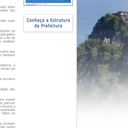
cidos pelos
stados dos
celar suas
lizações de
s agregados
as a fim de
a qualquer
suário que
ou bloquear
melhorar a
co tempo em
r terceiros
ridade das
para manter
es, para as
a recusar a
 autorizado
 falhas no
a proteger
eção contra