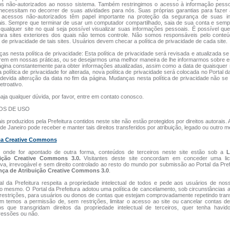
s não-autorizados ao nosso sistema. Também restringimos o acesso à informação pesso
necessitam no decorrer de suas atividades para nós. Suas próprias garantias para fazer
 acessos não-autorizados têm papel importante na proteção da segurança de suas i
is. Sempre que terminar de usar um computador compartilhado, saia de sua conta e semp
 qualquer site no qual seja possível visualizar suas informações pessoais. É possível q
para sites exteriores dos quais não temos controle. Não somos responsáveis pelo conte
a de privacidade de tais sites. Usuários devem checar a política de privacidade de cada site.
as nesta política de privacidade: Esta política de privacidade será revisada e atualizada 
rem em nossas práticas, ou se desejarmos uma melhor maneira de lhe informarmos sobre es
ágina constantemente para obter informações atualizadas, assim como a data de quaisque
 política de privacidade for alterada, nova política de privacidade será colocada no Portal da
devida alteração da data no fim da página. Mudanças nesta política de privacidade não se
etroativo.
aja qualquer dúvida, por favor, entre em contato conosco.
OS DE USO
is produzidos pela Prefeitura contidos neste site não estão protegidos por direitos autorais. 
de Janeiro pode receber e manter tais direitos transferidos por atribuição, legado ou outro m
ça Creative Commons
 onde for apontado de outra forma, conteúdos de terceiros neste site estão sob a
L
uição Creative Commons 3.0.
Visitantes deste site concordam em conceder uma li
iva, irrevogável e sem direito controlado ao resto do mundo por submissão ao Portal da Pref
nça de Atribuição Creative Commons 3.0
.
al da Prefeitura respeita a propriedade intelectual de todos e pede aos usuários de nos
o mesmo. O Portal da Prefeitura adotou uma política de cancelamento, sob circunstâncias 
restrições, para usuários ou donos de contas que estejam comprovadamente repetindo tra
 temos a permissão de, sem restrições, limitar o acesso ao site ou cancelar contas de
os que transgridam direitos da propriedade intelectual de terceiros, quer tenha havid
ressões ou não.