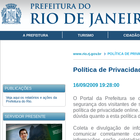
Pular para o conteúdo
www.rio.rj.gov.br
POLÍTICA DE PRIVACIDADE
Navegação
A PREFEITURA
TURISMO
CIDADÃO
www.rio.rj.gov.br
POLÍTICA DE PRIV
Política de Privacida
16/09/2009 19:28:00
PUBLICAÇÕES
O Portal da Prefeitura se 
Veja aqui os relatórios e ações da
Prefeitura do Rio.
segurança dos visitantes de 
política de privacidade onlin
dúvida quanto a esta política 
SERVIDOR PRESENTE
Coleta e divulgação de inf
comunicar corretamente co
informações serão coletad