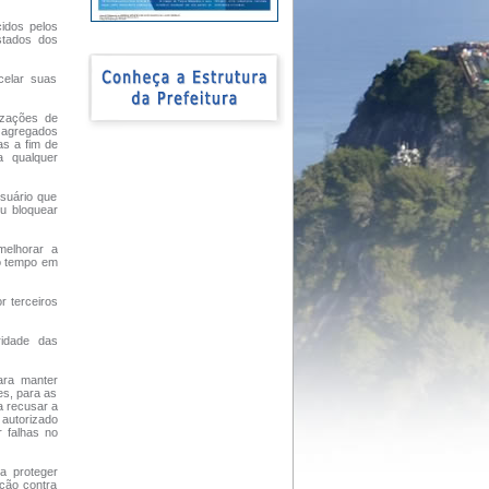
cidos pelos
stados dos
celar suas
lizações de
s agregados
as a fim de
a qualquer
suário que
ou bloquear
melhorar a
co tempo em
r terceiros
ridade das
para manter
es, para as
a recusar a
 autorizado
 falhas no
a proteger
eção contra