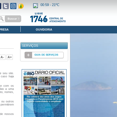
00:59 -
21ºC
PRESA
OUVIDORIA
SERVIÇOS
GUIA DE SERVIÇOS
e seu site.
 caso haja
nte com os
adas a uma
nto, nomes,
 ou outros
permitirem
 de nossos