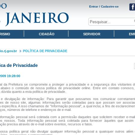
Entrar / Cadastre-se
RISMO
CIDADÃO
SERVIDOR
EM
o.rj.gov.br
POLÍTICA DE PRIVACIDADE
tica de Privacidade
2009 19:28:00
al da Prefeitura se compromete a proteger a privacidade e a segurança dos visitantes d
abaixo o conteúdo de nossa política de privacidade online. Entre em contato conosco,
dúvida quanto a esta política de privacidade.
 e divulgação de informação: Para garantir que possamos nos comunicar corretame
ntes de nosso site, algumas informações serão coletadas para que possam ser associ
 específica. A isso chamamos de "Informação pessoal", a qual inclui, a fins de esclarecime
ços, números de telefone e endereços de e-mail.
nformação pessoal será coletada com a permissão daqueles que solicitem receber e-mail
os nossos. Toda informação pessoal será coletada para fornecer àqueles que assim 
ação precisa através de e-mail sobre eventos, recursos e fatos.
ossa política geral não divulgar qualquer informação pessoal a quaisquer outros além