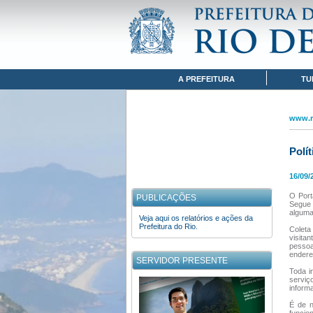
Pular para o conteúdo
www.rio.rj.gov.br
POLÍTICA DE PRIVACIDADE
Navegação
A PREFEITURA
TU
www.ri
Polí
16/09/
O Port
PUBLICAÇÕES
Segue 
alguma 
Veja aqui os relatórios e ações da
Prefeitura do Rio.
Coleta
visita
pessoa
endere
SERVIDOR PRESENTE
Toda i
serviç
inform
É de n