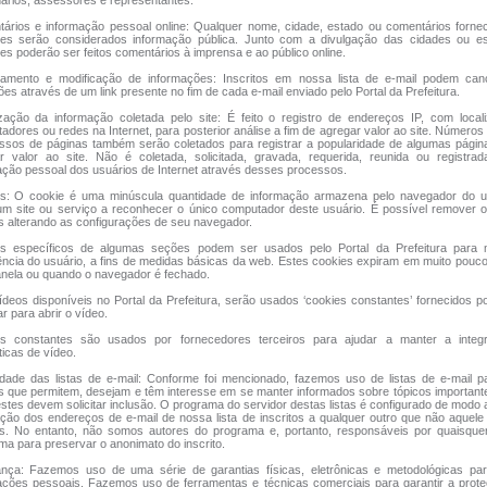
nários, assessores e representantes.
ários e informação pessoal online: Qualquer nome, cidade, estado ou comentários forne
ntes serão considerados informação pública. Junto com a divulgação das cidades ou e
tes poderão ser feitos comentários à imprensa e ao público online.
amento e modificação de informações: Inscritos em nossa lista de e-mail podem can
ões através de um link presente no fim de cada e-mail enviado pelo Portal da Prefeitura.
ização da informação coletada pelo site: É feito o registro de endereços IP, com loca
adores ou redes na Internet, para posterior análise a fim de agregar valor ao site. Número
ssos de páginas também serão coletados para registrar a popularidade de algumas págin
r valor ao site. Não é coletada, solicitada, gravada, requerida, reunida ou registrad
ação pessoal dos usuários de Internet através desses processos.
s: O cookie é uma minúscula quantidade de informação armazena pelo navegador do u
um site ou serviço a reconhecer o único computador deste usuário. É possível remover 
s alterando as configurações de seu navegador.
s específicos de algumas seções podem ser usados pelo Portal da Prefeitura para 
ência do usuário, a fins de medidas básicas da web. Estes cookies expiram em muito pou
anela ou quando o navegador é fechado.
ídeos disponíveis no Portal da Prefeitura, serão usados ‘cookies constantes’ fornecidos po
ar para abrir o vídeo.
s constantes são usados por fornecedores terceiros para ajudar a manter a integ
ticas de vídeo.
idade das listas de e-mail: Conforme foi mencionado, fazemos uso de listas de e-mail 
s que permitem, desejam e têm interesse em se manter informados sobre tópicos important
estes devem solicitar inclusão. O programa do servidor destas listas é configurado de modo 
ação dos endereços de e-mail de nossa lista de inscritos a qualquer outro que não aquele
s. No entanto, não somos autores do programa e, portanto, responsáveis por quaisquer
ma para preservar o anonimato do inscrito.
nça: Fazemos uso de uma série de garantias físicas, eletrônicas e metodológicas par
ações pessoais. Fazemos uso de ferramentas e técnicas comerciais para garantir a prot