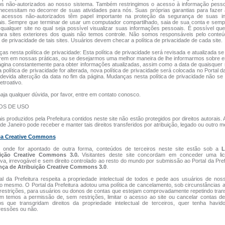
s não-autorizados ao nosso sistema. Também restringimos o acesso à informação pesso
necessitam no decorrer de suas atividades para nós. Suas próprias garantias para fazer
 acessos não-autorizados têm papel importante na proteção da segurança de suas i
is. Sempre que terminar de usar um computador compartilhado, saia de sua conta e semp
 qualquer site no qual seja possível visualizar suas informações pessoais. É possível q
para sites exteriores dos quais não temos controle. Não somos responsáveis pelo conte
a de privacidade de tais sites. Usuários devem checar a política de privacidade de cada site.
as nesta política de privacidade: Esta política de privacidade será revisada e atualizada 
rem em nossas práticas, ou se desejarmos uma melhor maneira de lhe informarmos sobre es
ágina constantemente para obter informações atualizadas, assim como a data de quaisque
 política de privacidade for alterada, nova política de privacidade será colocada no Portal da
devida alteração da data no fim da página. Mudanças nesta política de privacidade não se
etroativo.
aja qualquer dúvida, por favor, entre em contato conosco.
OS DE USO
is produzidos pela Prefeitura contidos neste site não estão protegidos por direitos autorais. 
de Janeiro pode receber e manter tais direitos transferidos por atribuição, legado ou outro m
ça Creative Commons
 onde for apontado de outra forma, conteúdos de terceiros neste site estão sob a
L
uição Creative Commons 3.0.
Visitantes deste site concordam em conceder uma li
iva, irrevogável e sem direito controlado ao resto do mundo por submissão ao Portal da Pref
nça de Atribuição Creative Commons 3.0
.
al da Prefeitura respeita a propriedade intelectual de todos e pede aos usuários de nos
o mesmo. O Portal da Prefeitura adotou uma política de cancelamento, sob circunstâncias 
restrições, para usuários ou donos de contas que estejam comprovadamente repetindo tra
 temos a permissão de, sem restrições, limitar o acesso ao site ou cancelar contas de
os que transgridam direitos da propriedade intelectual de terceiros, quer tenha havid
ressões ou não.