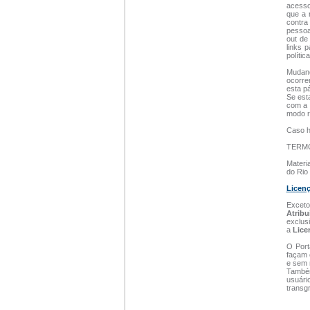
acesso
que a 
contra
pessoa
out de
links 
polític
Mudanç
ocorre
esta p
Se esta
com a 
modo r
Caso h
TERM
Materia
do Rio 
Licen
Exceto
Atrib
exclus
a
Lice
O Port
façam 
e sem 
Também
usuári
transg