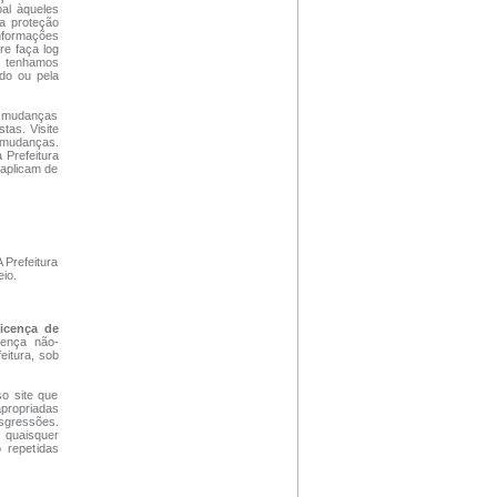
al àqueles
 a proteção
nformações
re faça log
ue tenhamos
údo ou pela
se mudanças
tas. Visite
r mudanças.
 Prefeitura
 aplicam de
A Prefeitura
eio.
icença de
cença não-
eitura, sob
so site que
apropriadas
nsgressões.
 quaisquer
o repetidas