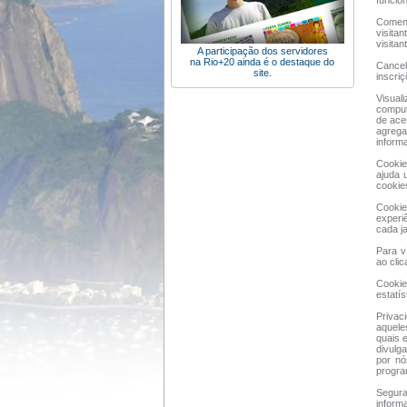
funcio
Coment
visita
visitan
A participação dos servidores
na Rio+20 ainda é o destaque do
Cancel
site.
inscriç
Visual
comput
de ace
agrega
inform
Cookie
ajuda 
cookie
Cookie
experi
cada j
Para v
ao clic
Cookie
estatís
Privac
aquele
quais 
divulg
por nó
progra
Segura
inform