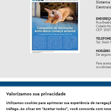
A
Ouvid
Sistema 
Centrais
ENDEREÇO
Rua Beatriz
Cidade Nov
CEP: 20211
TELEFONE
Tel: 3460-
HORÁRIO 
De segunda
Para acess
ouvidorias
Valorizamos sua privacidade
Utilizamos cookies para aprimorar sua experiência de navegaçã
tráfego. Ao clicar em “Aceitar todos”, você concorda com noss
Prefeitura da C