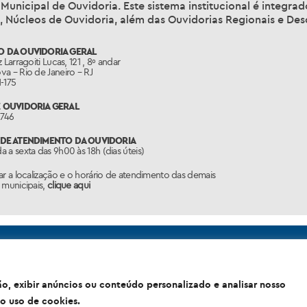
oria Geral do Município
, órgão vinculado à Secretaria Munici
Municipal de Ouvidoria. Este sistema institucional é integr
, Núcleos de Ouvidoria, além das Ouvidorias Regionais e Des
 DA OUVIDORIA GERAL
 Larragoiti Lucas, 121 , 8º andar
a – Rio de Janeiro – RJ
-175
 OUVIDORIA GERAL
1746
DE ATENDIMENTO DA OUVIDORIA
 a sexta das 9h00 às 18h (dias úteis)
ar a localização e o horário de atendimento das demais
 municipais,
clique aqui
o, exibir anúncios ou conteúdo personalizado e analisar nosso
o uso de cookies.
idade do Rio de Janeiro Sede: Rua Afonso Cavalcanti, 455 - Cidade 