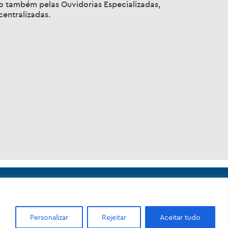
pal da Casa Civil, estabelece as diretrizes do
ado também pelas Ouvidorias Especializadas,
centralizadas.
Personalizar
Rejeitar
Aceitar tudo
Nova - 20211-110