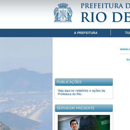
Pular para o conteúdo
www.rio.rj.gov.br
MAPA DO SITE
Navegação
A PREFEITURA
TU
www.ri
Pr
PUBLICAÇÕES
Veja aqui os relatórios e ações da
Prefeitura do Rio.
SERVIDOR PRESENTE