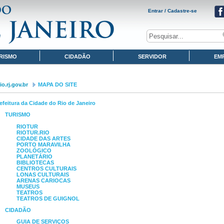
Entrar / Cadastre-se
RISMO
CIDADÃO
SERVIDOR
EM
o.rj.gov.br
MAPA DO SITE
efeitura da Cidade do Rio de Janeiro
TURISMO
RIOTUR
RIOTUR.RIO
CIDADE DAS ARTES
PORTO MARAVILHA
ZOOLÓGICO
PLANETÁRIO
BIBLIOTECAS
CENTROS CULTURAIS
LONAS CULTURAIS
ARENAS CARIOCAS
MUSEUS
TEATROS
TEATROS DE GUIGNOL
CIDADÃO
GUIA DE SERVIÇOS