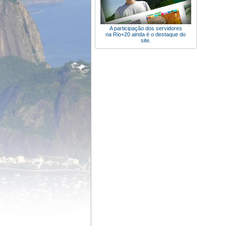
A participação dos servidores
na Rio+20 ainda é o destaque do
site.