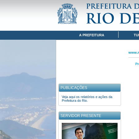
Pular para o conteúdo
www.rio.rj.gov.br
MAPA DO SITE
Navegação
A PREFEITURA
TU
www.ri
Pr
PUBLICAÇÕES
Veja aqui os relatórios e ações da
Prefeitura do Rio.
SERVIDOR PRESENTE