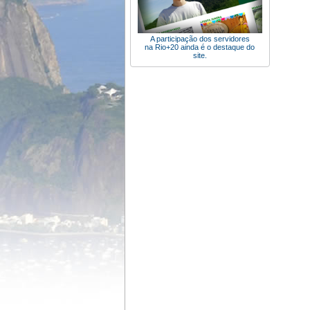
A participação dos servidores
na Rio+20 ainda é o destaque do
site.