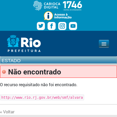
Pular para o conteúdo
Navegação
Estado
www.rio.rj.gov.br
ESTADO
Não encontrado
O recurso requisitado não foi encontrado.
http://www.rio.rj.gov.br/web/smf/alvara
« Voltar