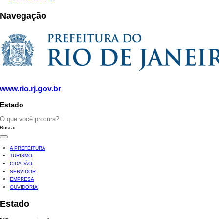
Navegação
www.rio.rj.gov.br
Estado
Buscar
A PREFEITURA
TURISMO
CIDADÃO
SERVIDOR
EMPRESA
OUVIDORIA
Estado