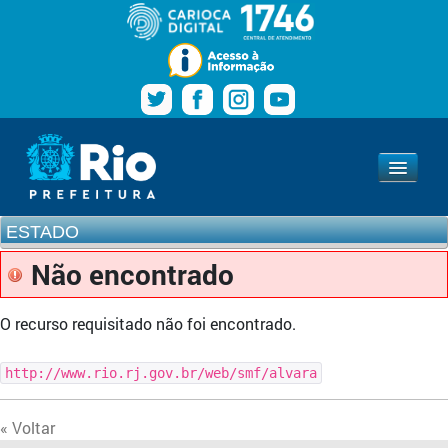
Pular para o conteúdo
Navegação
Estado
www.rio.rj.gov.br
ESTADO
Não encontrado
O recurso requisitado não foi encontrado.
http://www.rio.rj.gov.br/web/smf/alvara
« Voltar