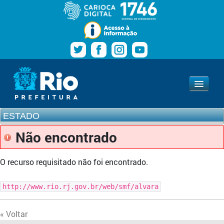
Pular para o conteúdo
Navegação
Estado
www.rio.rj.gov.br
ESTADO
Não encontrado
O recurso requisitado não foi encontrado.
http://www.rio.rj.gov.br/web/smf/alvara
« Voltar