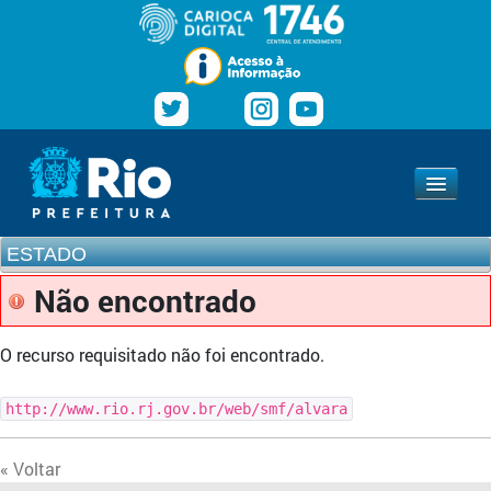
Pular para o conteúdo
Navegação
Estado
www.rio.rj.gov.br
ESTADO
Não encontrado
O recurso requisitado não foi encontrado.
http://www.rio.rj.gov.br/web/smf/alvara
« Voltar