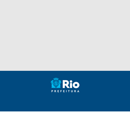
Outros links
ACESSO À INFORMAÇÃO
ÁREA DE IMPRENSA
IDENTIDADE VISUAL DA MARCA
Prefeitura da Cidade do Rio de Janeiro - Sede: Rua Afonso
Cavalcanti, 455 - Cidade Nova - 20211-110