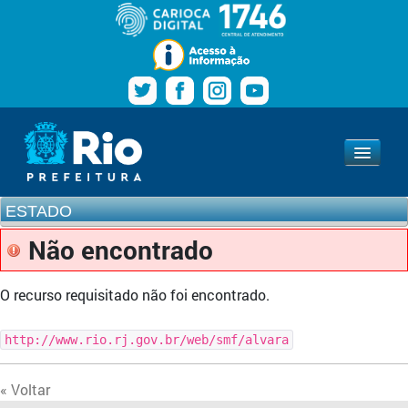
Pular para o conteúdo
Navegação
Estado
www.rio.rj.gov.br
ESTADO
Não encontrado
O recurso requisitado não foi encontrado.
http://www.rio.rj.gov.br/web/smf/alvara
« Voltar