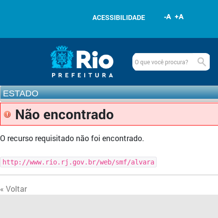
Pular para o conteúdo
ACESSIBILIDADE
Navegação
Estado
www.rio.rj.gov.br
ESTADO
Não encontrado
O recurso requisitado não foi encontrado.
http://www.rio.rj.gov.br/web/smf/alvara
« Voltar
Outros links