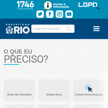
O QUE EU
PRECISO?
Onde Ser Atendido
Dívida Ativa
Central Anticorrupção