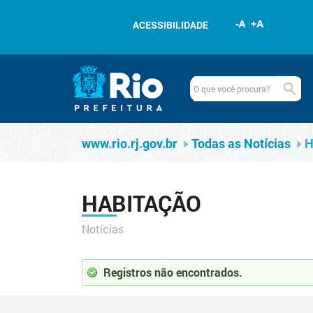
Pular para o conteúdo
ACESSIBILIDADE
Navegação
Habitação
www.rio.rj.gov.br
www.rio.rj.gov.br
Todas as Notícias
H
HABITAÇÃO
Notícias
Registros não encontrados.