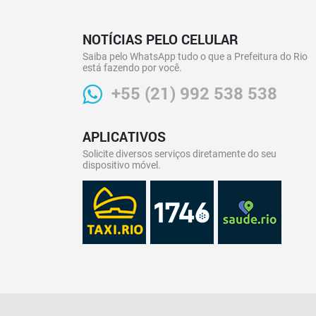
NOTÍCIAS PELO CELULAR
Saiba pelo WhatsApp tudo o que a Prefeitura do Rio
está fazendo por você.
+55 (21) 992 538 538
APLICATIVOS
Solicite diversos serviços diretamente do seu
dispositivo móvel.
Outros links