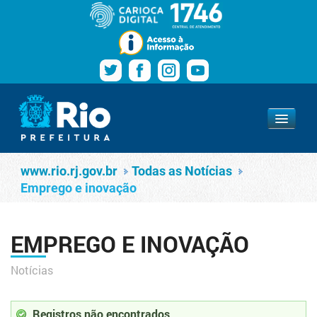
Pular para o conteúdo
Navegação
Emprego e inovação
www.rio.rj.gov.br
www.rio.rj.gov.br
Todas as Notícias
Emprego e inovação
EMPREGO E INOVAÇÃO
Notícias
Registros não encontrados.