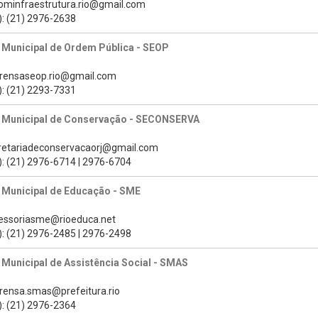
cominfraestrutura.rio@gmail.com
): (21) 2976-2638
 Municipal de Ordem Pública - SEOP
prensaseop.rio@gmail.com
): (21) 2293-7331
a Municipal de Conservação - SECONSERVA
cretariadeconservacaorj@gmail.com
): (21) 2976-6714 | 2976-6704
 Municipal de Educação - SME
sessoriasme@rioeduca.net
): (21) 2976-2485 | 2976-2498
 Municipal de Assistência Social - SMAS
prensa.smas@prefeitura.rio
): (21) 2976-2364