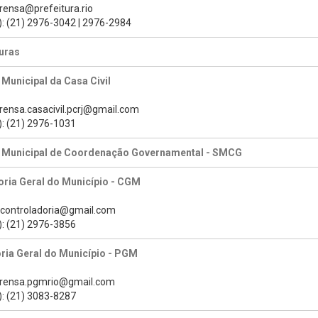
prensa@prefeitura.rio
): (21) 2976-3042 | 2976-2984
uras
 Municipal da Casa Civil
prensa.casacivil.pcrj@gmail.com
): (21) 2976-1031
a Municipal de Coordenação Governamental - SMCG
ria Geral do Município - CGM
s.controladoria@gmail.com
): (21) 2976-3856
ria Geral do Município - PGM
prensa.pgmrio@gmail.com
): (21) 3083-8287