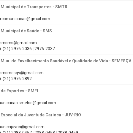
 Municipal de Transportes - SMTR
mtrcomunicacao@gmail.com
 Municipal de Saúde - SMS
scomsms@gmail.com
): (21) 2976-2036 | 2976-2037
a Mun. do Envelhecimento Saudável e Qualidade de Vida - SEMESQV
scomsmesqv@gmail.com
): (21) 2976-2892
 de Esportes - SMEL
municacao.smelrio@gmail.com
 Especial da Juventude Carioca - JUV-RIO
municajuvrio@gmail.com
): (21) 2088-0457 | 2088-0458 | 2088-0459