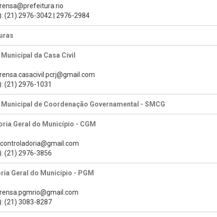
prensa@prefeitura.rio
): (21) 2976-3042 | 2976-2984
uras
 Municipal da Casa Civil
prensa.casacivil.pcrj@gmail.com
): (21) 2976-1031
a Municipal de Coordenação Governamental - SMCG
ria Geral do Município - CGM
s.controladoria@gmail.com
): (21) 2976-3856
ria Geral do Município - PGM
prensa.pgmrio@gmail.com
): (21) 3083-8287