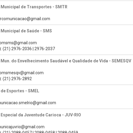
 Municipal de Transportes - SMTR
mtrcomunicacao@gmail.com
 Municipal de Saúde - SMS
scomsms@gmail.com
): (21) 2976-2036 | 2976-2037
a Mun. do Envelhecimento Saudável e Qualidade de Vida - SEMESQV
scomsmesqv@gmail.com
): (21) 2976-2892
 de Esportes - SMEL
municacao.smelrio@gmail.com
 Especial da Juventude Carioca - JUV-RIO
municajuvrio@gmail.com
): (21) 2088-0457 | 2088-0458 | 2088-0459