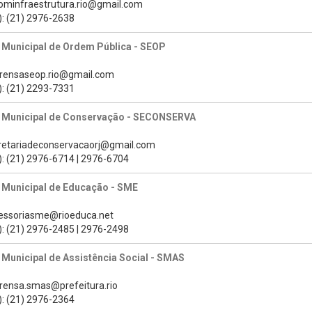
cominfraestrutura.rio@gmail.com
): (21) 2976-2638
 Municipal de Ordem Pública - SEOP
prensaseop.rio@gmail.com
): (21) 2293-7331
a Municipal de Conservação - SECONSERVA
cretariadeconservacaorj@gmail.com
): (21) 2976-6714 | 2976-6704
 Municipal de Educação - SME
sessoriasme@rioeduca.net
): (21) 2976-2485 | 2976-2498
 Municipal de Assistência Social - SMAS
prensa.smas@prefeitura.rio
): (21) 2976-2364